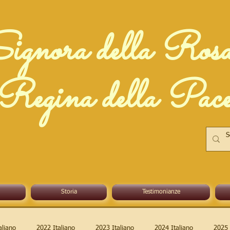
ignora della Ros
Regina della Pac
Storia
Testimonianze
aliano
2022 Italiano
2023 Italiano
2024 Italiano
2025 