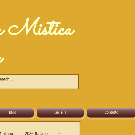
a Mistica
e
Blog
Galleria
Contatto
Italiano
2026 Italiano