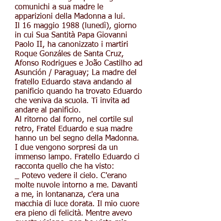
comunichi a sua madre le
apparizioni della Madonna a lui.
Il 16 maggio 1988 (lunedì), giorno
in cui Sua Santità Papa Giovanni
Paolo II, ha canonizzato i martiri
Roque Gonzáles de Santa Cruz,
Afonso Rodrigues e João Castilho ad
Asunción / Paraguay; La madre del
fratello Eduardo stava andando al
panificio quando ha trovato Eduardo
che veniva da scuola. Ti invita ad
andare al panificio.
Al ritorno dal forno, nel cortile sul
retro, Fratel Eduardo e sua madre
hanno un bel segno della Madonna.
I due vengono sorpresi da un
immenso lampo. Fratello Eduardo ci
racconta quello che ha visto:
_ Potevo vedere il cielo. C'erano
molte nuvole intorno a me. Davanti
a me, in lontananza, c'era una
macchia di luce dorata. Il mio cuore
era pieno di felicità. Mentre avevo