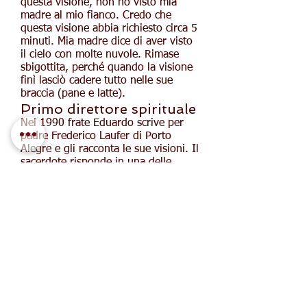
questa visione, non ho visto mia
madre al mio fianco. Credo che
questa visione abbia richiesto circa 5
minuti. Mia madre dice di aver visto
il cielo con molte nuvole. Rimase
sbigottita, perché quando la visione
finì lasciò cadere tutto nelle sue
braccia (pane e latte).
Primo direttore spirituale
Nel 1990 frate Eduardo scrive per
padre Frederico Laufer di Porto
Alegre e gli racconta le sue visioni. Il
sacerdote risponde in una delle
lettere che darà assistenza spirituale
quando se ne andrà. Edward.
Nelle lettere inviate al sacerdote, vai.
Eduardo racconta tutta la sua
esperienza con la Madonna. Gli
racconta anche del messaggio
profetico di Maria Santissima che
sarebbe apparsa a Taquari.
Padre Frederico conferma quando se
ne va. Eduardo che Nossa Senhora
sarebbe apparsa a Rincão de São