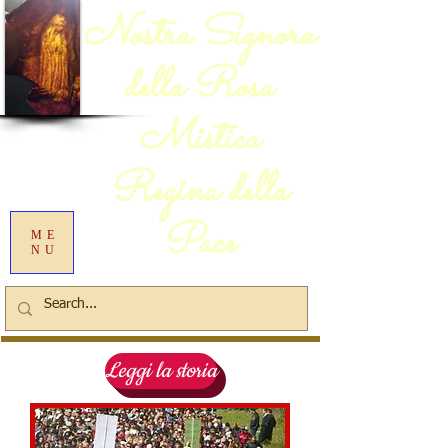
Nostra Signora
della Rosa
Mistica
Regina della
Pace
ME
NU
Leggi la storia