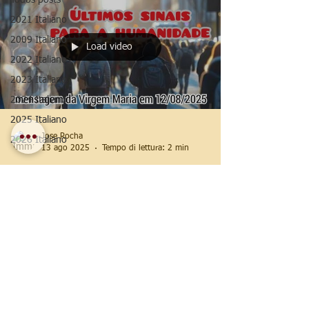
Todos posts
2021 Italiano
2009 Italiano
Load video
2022 Italiano
2023 Italiano
2024 Italiano
2025 Italiano
Jose Rocha
2026 Italiano
13 ago 2025
Tempo di lettura: 2 min
2025 Italiano
Messaggi dell'agosto
2025
Il momento giusto per convertirsi è adesso.