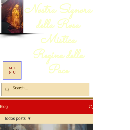
Nostra Signora
della Rosa
Mistica
Regina della
Pace
ME
NU
Blog
Todos posts